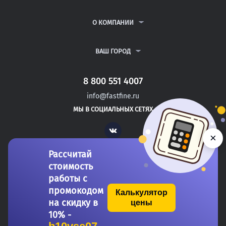
КУРСОВЫЕ РАБОТЫ
АНТИПЛАГИАТ
РЕФЕРАТЫ
ВОПРОСЫ И ОТВЕТЫ
О КОМПАНИИ
ВСЕ УСЛУГИ
ПУБЛИЧНАЯ ОФЕРТА
О КОМПАНИИ
ПОЛИТИКА КОНФИДЕНЦИАЛЬНОСТИ
КОНТАКТЫ
ВАШ ГОРОД
АВТОРАМ
МОСКВА
САНКТ-ПЕТЕРБУРГ
8 800 551 4007
ШАРЬЯ
info@fastfine.ru
АЛЕКСЕЕВКА
МЫ В СОЦИАЛЬНЫХ СЕТЯХ
ДОНЕЦК
Vk
×
Рассчитай
стоимость
работы с
промокодом
Калькулятор
на скидку в
цены
Copyright 2011-2026 FastFine.ru
10% -